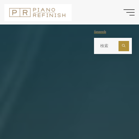
コ
ン
テ
ン
Search
ツ
検
索
へ
対
ス
象:
キ
ッ
プ