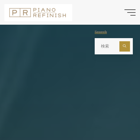
コ
ン
テ
ン
Search
ツ
検
索
へ
対
ス
象:
キ
ッ
プ