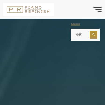
コ
ン
テ
ン
Search
ツ
検
索
へ
対
ス
象:
キ
ッ
プ