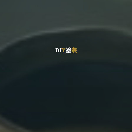
D
I
Y
塗
装