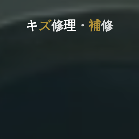
キ
キ
ズ
修
理
理
・
補
修