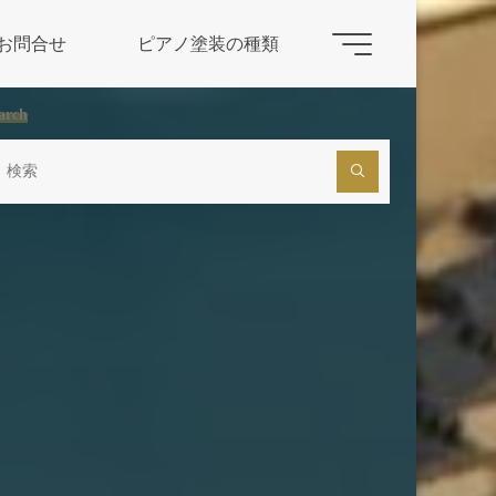
お問合せ
ピアノ塗装の種類
arch
検
索
対
象: