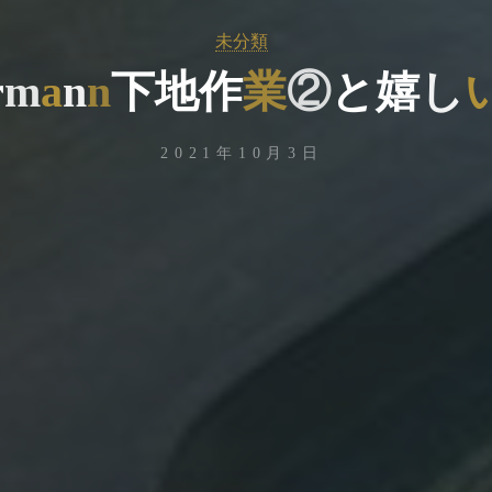
未分類
r
m
a
n
n
n
下
地
作
作
業
②
と
嬉
し
し
2021年10月3日