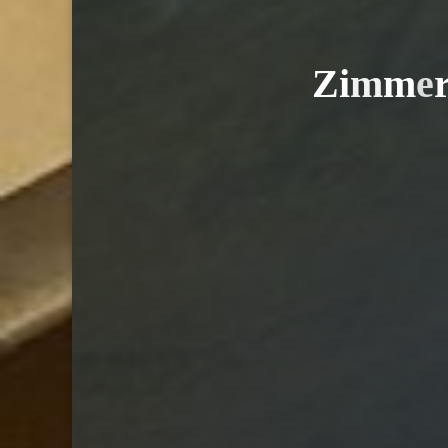
Z
i
m
m
e