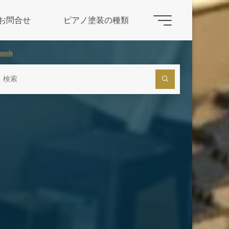
お問合せ
ピアノ塗装の種類
arch
検
索
対
象: