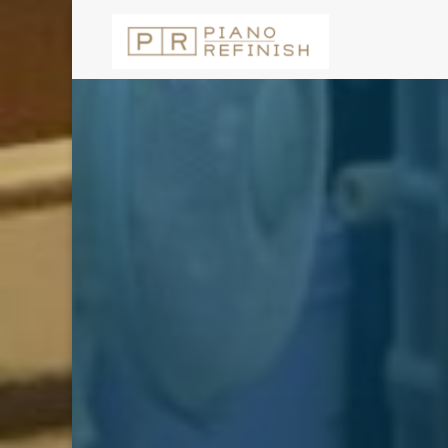
コ
ン
テ
ン
ツ
へ
ス
キ
ッ
プ