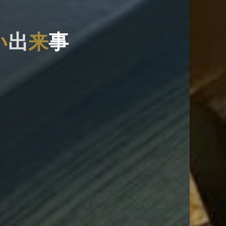
い
出
来
事