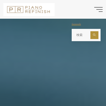
コ
ン
テ
ン
Search
ツ
検
索
へ
対
ス
象:
キ
ッ
プ