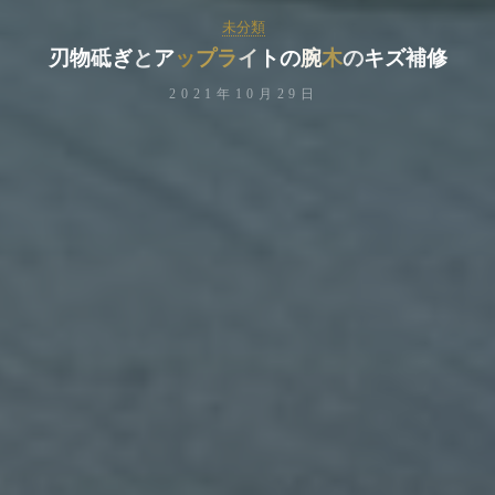
未分類
刃
物
砥
ぎ
と
ア
ッ
プ
ラ
イ
イ
ト
の
腕
腕
木
の
キ
ズ
補
修
2021年10月29日