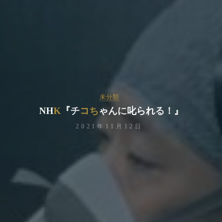
未分類
N
H
K
『
チ
コ
ち
ゃ
ん
に
叱
ら
れ
る
！
』
2021年11月12日