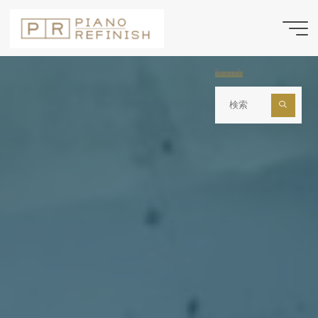
コ
ン
テ
ン
Search
ツ
検
索
へ
対
ス
象:
キ
ッ
プ