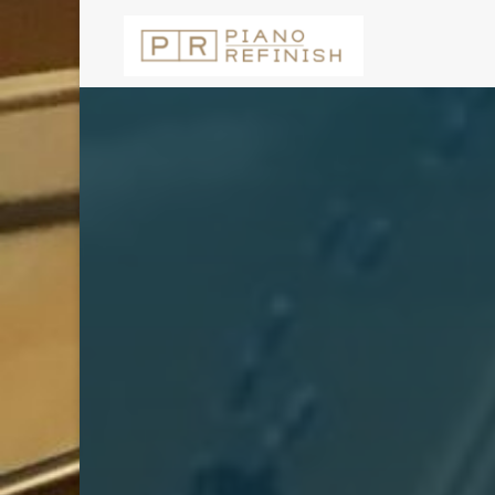
コ
ン
テ
ン
ツ
へ
ス
キ
ッ
プ