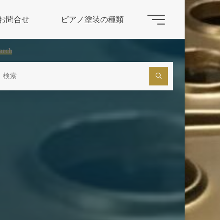
お問合せ
ピアノ塗装の種類
arch
検
索
対
象: