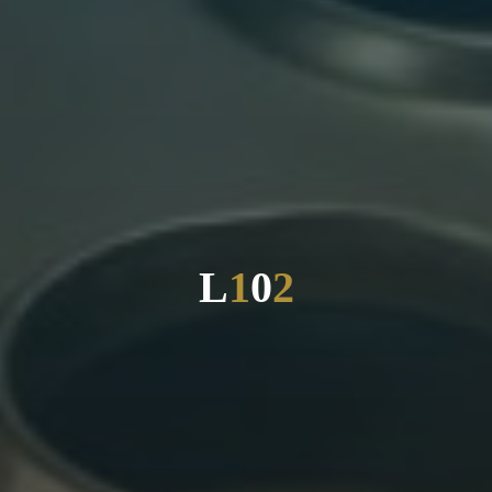
L
1
0
2