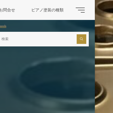
お問合せ
ピアノ塗装の種類
arch
検
索
対
象: