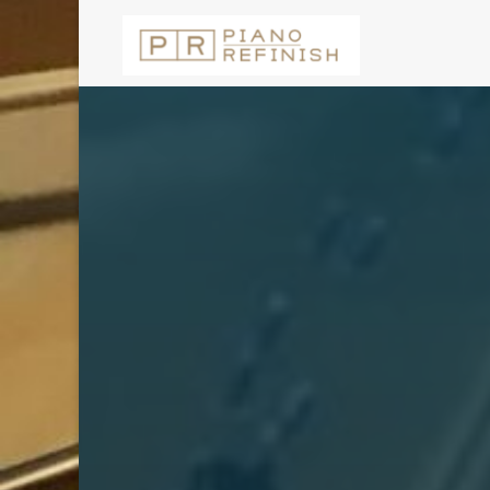
コ
ン
テ
ン
ツ
へ
ス
キ
ッ
プ