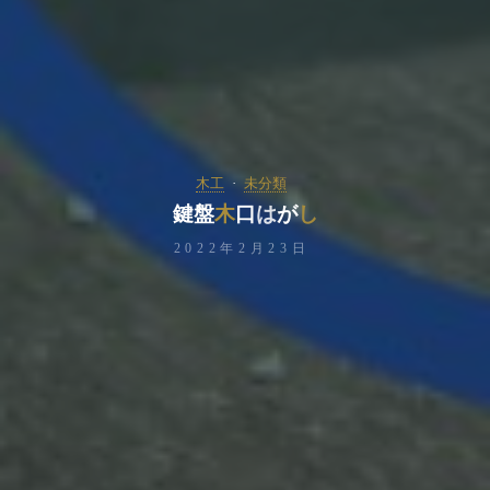
木工
未分類
鍵
盤
木
口
は
が
し
2022年2月23日