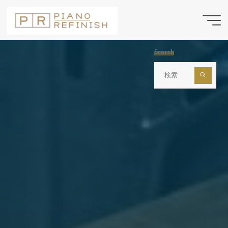
コ
ン
テ
ン
Search
ツ
検
索
へ
対
ス
象:
キ
ッ
プ